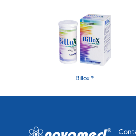
Billox ®
Cont