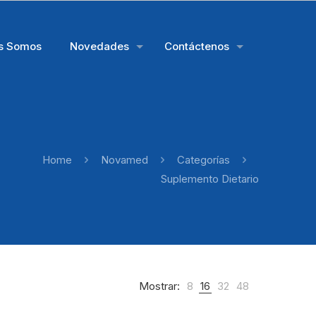
s Somos
Novedades
Contáctenos
Home
Novamed
Categorías
Suplemento Dietario
Mostrar:
8
16
32
48