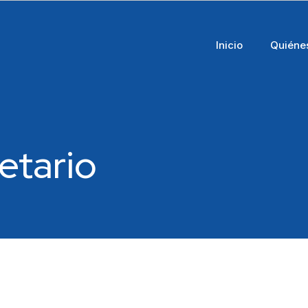
Inicio
Quiéne
etario