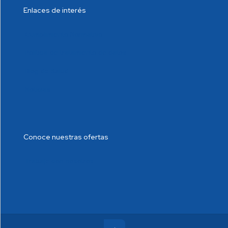
Enlaces de interés
Cumplimiento Normativo
Política de tratamiento de datos
Blog de Salud
Noticias
Conoce nuestras ofertas
Trabaje con nosotros