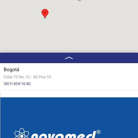
Bogotá
Calle 72 No. 12 - 65 Piso 10
(601) 606 16 80
Medellín:
Calle 50 No. 65 - 42 Oficina 210
(604) 4840738
Barranquilla
Calle 80 No. 78C - 20
(605) 3304100