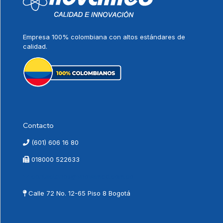
Bucaramanga
Carrera 29 No. 55A - 56 Local 01
Empresa 100% colombiana con altos estándares de
(602) 699 4041
calidad.
Cali
Calle 9 No. 48 - 82 C.C Palmeto - Local 2 y 3
(607) 380 9482
Contacto
(601) 606 16 80
018000 522633
contactenos@vnovamed.com.co
Calle 72 No. 12-65 Piso 8 Bogotá