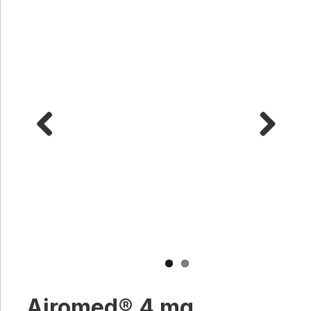
Previous
Next
Airomed® 4 mg