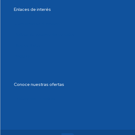
Enlaces de interés
Cumplimiento Normativo
Política de tratamiento de datos
Blog de Salud
Noticias
Conoce nuestras ofertas
Trabaje con nosotros