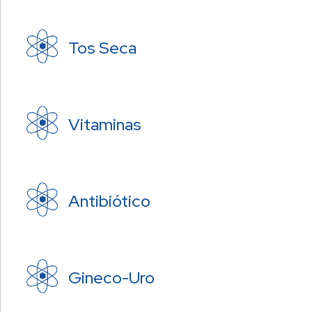
Tos Seca
Vitaminas
Antibiótico
Gineco-Uro