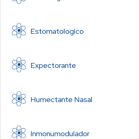
Estomatologico
Expectorante
Humectante Nasal
Inmonumodulador