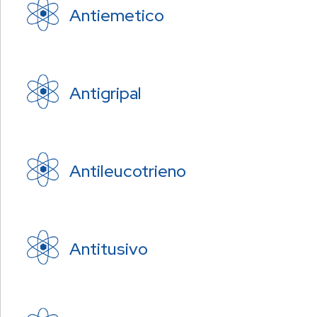
Antiemetico
Antigripal
Antileucotrieno
Antitusivo