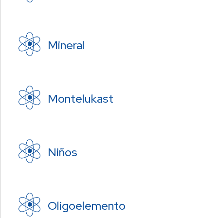
Mineral
Montelukast
Niños
Oligoelemento