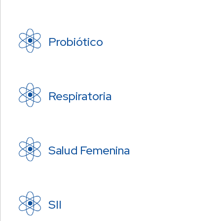
Probiótico
Respiratoria
Salud Femenina
SII