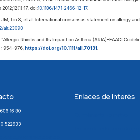
012;12(1):17. doi:
10.1186/1471-2466-12-17
.
, Lin S, et al. International consensus statement on allergy and rh
2/alr.23090
al., “Allergic Rhinitis and Its Impact on Asthma (ARIA)-EAACI Gui
6): 954–976,
https://doi.org/10.1111/all.70131
.
acto
Enlaces de interés
 606 16 80
Cumplimiento Normativo
0 522633
Política de tratamiento de dat
actenos@vnovamed.com.co