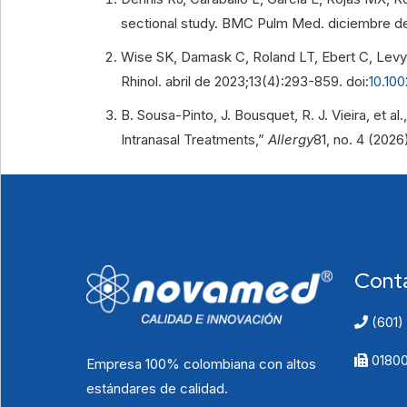
sectional study. BMC Pulm Med. diciembre de 2
Wise SK, Damask C, Roland LT, Ebert C, Levy JM
Rhinol. abril de 2023;13(4):293-859. doi:
10.100
B. Sousa-Pinto, J. Bousquet, R. J. Vieira, et 
Intranasal Treatments,”
Allergy
81, no. 4 (202
Cont
(601)
01800
Empresa 100% colombiana con altos
estándares de calidad.
cont