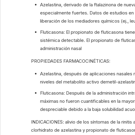
Azelastina, derivado de la ftalazinona de nue
especialmente fuertes. Datos de estudios en 
liberación de los mediadores químicos (ej., le
Fluticasona: El propionato de fluticasona tie
sistémica detectable. El propionato de flutica
administración nasal
PROPIEDADES FARMACOCINÉTICAS:
Azelastina, después de aplicaciones nasales r
niveles del metabolito activo demetil-azelastin
Fluticasona: Después de la administración int
máximas no fueron cuantificables en la mayorí
despreciable debido a la baja solubilidad acu
INDICACIONES: alivio de los síntomas de la rinit
clorhidrato de azelastina y propionato de fluticaso