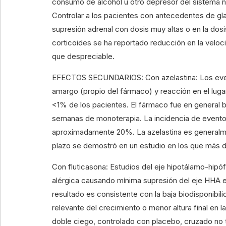
consumo de alcohol u otro depresor del sistema n
Controlar a los pacientes con antecedentes de gl
supresión adrenal con dosis muy altas o en la dosi
corticoides se ha reportado reducción en la veloci
que despreciable.
EFECTOS SECUNDARIOS: Con azelastina: Los evento
amargo (propio del fármaco) y reacción en el luga
<1% de los pacientes. El fármaco fue en general 
semanas de monoterapia. La incidencia de eventos
aproximadamente 20%. La azelastina es generalment
plazo se demostró en un estudio en los que más d
Con fluticasona: Estudios del eje hipotálamo-hipófi
alérgica causando mínima supresión del eje HHA eva
resultado es consistente con la baja biodisponibil
relevante del crecimiento o menor altura final en 
doble ciego, controlado con placebo, cruzado no tu