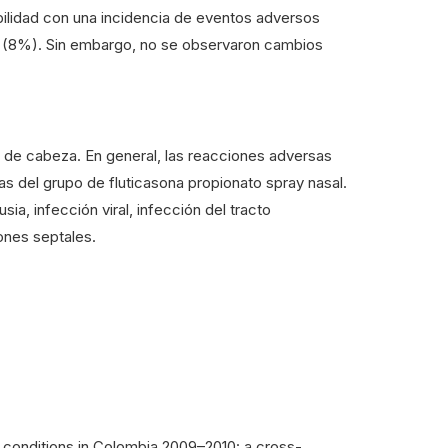
bilidad con una incidencia de eventos adversos
bo (8%). Sin embargo, no se observaron cambios
 de cabeza. En general, las reacciones adversas
as del grupo de fluticasona propionato spray nasal.
a, infección viral, infección del tracto
iones septales.
c conditions in Colombia 2009–2010: a cross-