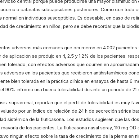
ervioso central porque puede producirse una mayor disminución de
aucoma o cataratas subcapsulares posteriores. Como con todo cor
s normal en individuos susceptibles. Es deseable, en caso de reti
dad de crecimiento en niños, pero se debe recordar que la biodisp
s adversos más comunes que ocurrieron en 4.002 pacientes trat
r de aplicación se produjo en 4, 2.5 y 1,2% de los pacientes, res
bien tolerado, con efectos adversos que ocurren en aproximadam
 adversos en los pacientes que recibieron antihistamínicos conc
e bien tolerada en la práctica clínica en ensayos de hasta 6 mes
el 90% informo una buena tolerabilidad durante un periodo de 21
sis-suprarrenal, reportan que el perfil de tolerabilidad es muy fav
luado por un índice de relación de 24 h de secreción sérica basal
idad sistémica de la fluticasona. Los estudios sugieren que las do
la mayoría de los pacientes. La fluticasona nasal spray, 110 mg O
vo ningún efecto sobre la tasa de crecimiento de la pierna en niño