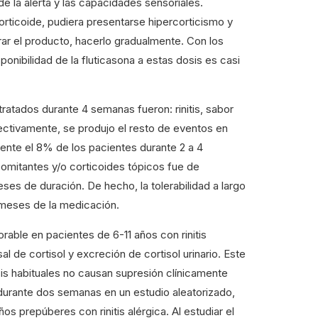
 la alerta y las capacidades sensoriales.
ticoide, pudiera presentarse hipercorticismo y
rar el producto, hacerlo gradualmente. Con los
onibilidad de la fluticasona a estas dosis es casi
ados durante 4 semanas fueron: rinitis, sabor
pectivamente, se produjo el resto de eventos en
ente el 8% de los pacientes durante 2 a 4
omitantes y/o corticoides tópicos fue de
es de duración. De hecho, la tolerabilidad a largo
 meses de la medicación.
orable en pacientes de 6-11 años con rinitis
 de cortisol y excreción de cortisol urinario. Este
sis habituales no causan supresión clínicamente
D durante dos semanas en un estudio aleatorizado,
s prepúberes con rinitis alérgica. Al estudiar el