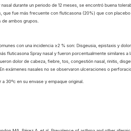
y nasal durante un periodo de 12 meses, se encontró buena tolera
xis, que fue más frecuente con fluticasona (20%) que con place
tes de ambos grupos.
omunes con una incidencia ≥2 % son: Disgeusia, epistaxis y dolor
ás fluticasona Spray nasal y fueron porcentualmente similares a l
n dolor de cabeza, fiebre, tos, congestión nasal, rinitis, disgeusi
axis. En exámenes nasales no se observaron ulceraciones o perforac
a 30ºc en su envase y empaque original.
ondon MA, Pérez A, et al. Prevalence of asthma and other allergi