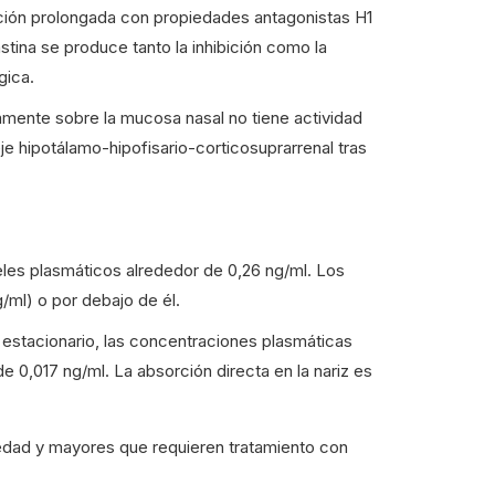
acción prolongada con propiedades antagonistas H1
tina se produce tanto la inhibición como la
gica.
camente sobre la mucosa nasal no tiene actividad
eje hipotálamo-hipofisario-corticosuprarrenal tras
eles plasmáticos alrededor de 0,26 ng/ml. Los
g/ml) o por debajo de él.
o estacionario, las concentraciones plasmáticas
 0,017 ng/ml. La absorción directa en la nariz es
 edad y mayores que requieren tratamiento con