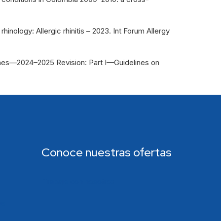
inology: Allergic rhinitis – 2023. Int Forum Allergy
delines—2024–2025 Revision: Part I—Guidelines on
Conoce nuestras ofertas
Trabaje con nosotros
os