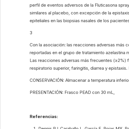
perfil de eventos adversos de la Fluticasona spra
similares al placebo, con excepción de la epista
epiteliales en las biopsias nasales de los pacien
3
Con la asociación: las reacciones adversas más c
reportadas en el grupo de tratamiento azelastina m
Las reacciones adversas más frecuentes (≥2%) fuero
respiratorio superior, faringitis, diarrea y epist
CONSERVACIÓN: Almacenar a temperatura inferior 
PRESENTACIÓN: Frasco PEAD con 30 mL,
Referencias:
Dennis RJ, Caraballo L, García E, Rojas MX, R