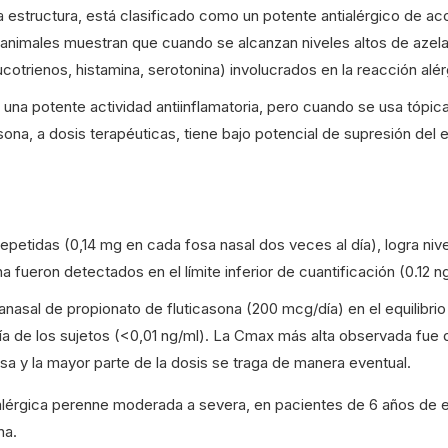
va estructura, está clasificado como un potente antialérgico de 
animales muestran que cuando se alcanzan niveles altos de azelas
ucotrienos, histamina, serotonina) involucrados en la reacción alér
ne una potente actividad antiinflamatoria, pero cuando se usa tópi
sona, a dosis terapéuticas, tiene bajo potencial de supresión del 
epetidas (0,14 mg en cada fosa nasal dos veces al día), logra niv
a fueron detectados en el límite inferior de cuantificación (0.12 n
ranasal de propionato de fluticasona (200 mcg/día) en el equilibri
a de los sujetos (<0,01 ng/ml). La Cmax más alta observada fue de
osa y la mayor parte de la dosis se traga de manera eventual.
is alérgica perenne moderada a severa, en pacientes de 6 años de
na.