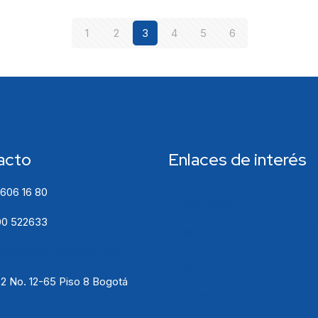
1
2
3
4
5
6
acto
Enlaces de interés
 606 16 80
Cumplimiento Normativo
0 522633
Política de tratamiento de dat
actenos@vnovamed.com.co
Blog de Salud
72 No. 12-65 Piso 8 Bogotá
Noticias