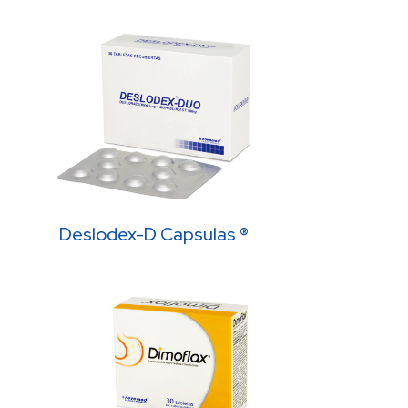
Deslodex-D Capsulas ®