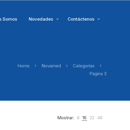
s Somos
Novedades
Contáctenos
Home
Novamed
Categorías
Página 3
Mostrar:
8
16
32
48