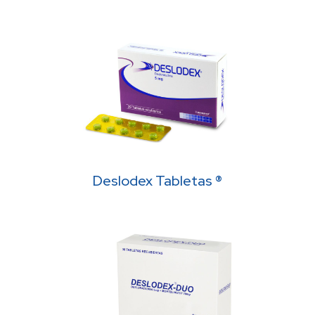
Deslodex Tabletas ®