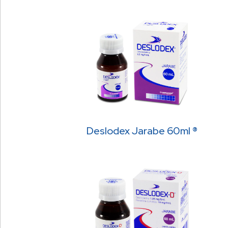
Deslodex Jarabe 60ml ®