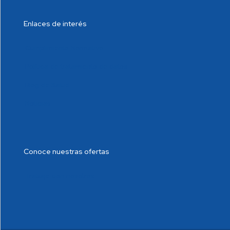
Enlaces de interés
Cumplimiento Normativo
Política de tratamiento de datos
Blog de Salud
Noticias
Conoce nuestras ofertas
Trabaje con nosotros