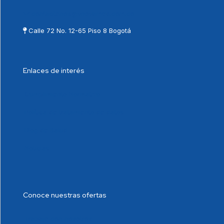
contactenos@vnovamed.com.co
Calle 72 No. 12-65 Piso 8 Bogotá
Enlaces de interés
Cumplimiento Normativo
Política de tratamiento de datos
Blog de Salud
Noticias
Conoce nuestras ofertas
Trabaje con nosotros