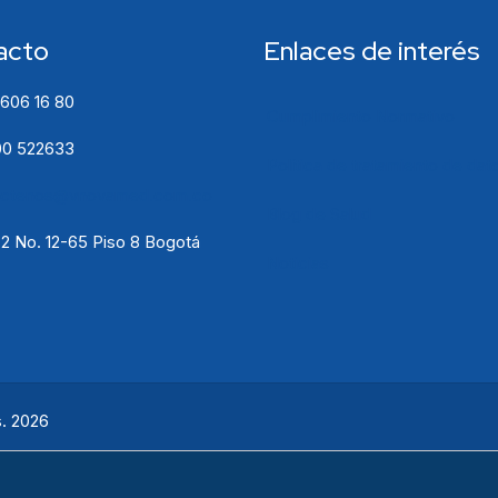
acto
Enlaces de interés
 606 16 80
Cumplimiento Normativo
0 522633
Política de tratamiento de dat
actenos@vnovamed.com.co
Blog de Salud
72 No. 12-65 Piso 8 Bogotá
Noticias
. 2026