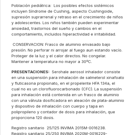
Población pediátrica: Los posibles efectos sistémicos
incluyen Síndrome de Cushing, aspecto Cushingoide,
supresión suprarrenal y retraso en el crecimiento de niños
y adolescentes. Los niños también pueden experimentar
ansiedad, trastornos del sueño y cambios en el
comportamiento, incluidos hiperactividad e irritabilidad.
CONSERVACION: Frasco de aluminio envasado bajo
presión. No perforar ni arrojar al fuego aun estando vacío.
Proteger de la luz y el calor directos. No congelar.
Mantener a temperatura no mayor a 30ºC.
PRESENTACIONES:
Serohale aerosol inhalador consiste
en una suspensión para inhalación de salmeterol xinafoato
y fluticasona propionato, en el propelente HFA 134a, el
cual no es un clorofluorocarbonado (CFC). La suspensión
para inhalación está contenida en un frasco de aluminio
con una válvula dosificadora en aleación de plata-aluminio
y dispositivo de inhalación con cuerpo y tapa en
polipropileno y contador de dosis para inhalación, que
proporciona 120 dosis.
Registro sanitario 25/125 INVIMA 2015M-0016238.
Registro sanitario 25/250 INVIMA 2020M-0016229-