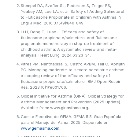
Stempel DA, Szefler SJ, Pedersen S, Zeiger RS,
Yeakey AM, Lee LA, et al. Safety of Adding Salmeterol
to Fluticasone Propionate in Children with Asthma. N
Engl J Med. 2016;375(9):840-849.
Li H, Dong T, Luan J. Efficacy and safety of
fluticasone propionate/salmeterol and fluticasone
propionate monotherapy in step-up treatment of
childhood asthma: A systematic review and meta-
analysis. Heart Lung. 2024;63:23-34.
Pitrez PM, Nanthapisal S, Castro APBM, Teli C, Abhijith
PG. Managing moderate-to-severe paediatric asthma:
a scoping review of the efficacy and safety of
fluticasone propionate/salmeterol. BMJ Open Respir
Res. 2023;10(1):e001706.
Global Initiative for Asthma (GINA). Global Strategy for
Asthma Management and Prevention (2025 update).
Available from: www.ginasthma.org.
Comité Ejecutivo de GEMA. GEMA 5.5. Guía Española
para el Manejo del Asma. 2025. Disponible en:
www.gemasma.com
.