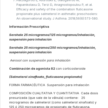
Hatziagorou E, Kouroukli E, Galogavrou M,
Papanikolaou D, Terzi D, Anagnostopoulou P, et al.
Efficacy and safety of the combination fluticasone
propionate plus salmeterol in asthmatic preschoolers:
An observational study. J Asthma. 2018;56(6):573-580.
Información Prescriptiva
Serohale 25 microgramos/125 microgramos/inhalación,
suspensión para inhalación
Serohale 25 microgramos/250 microgramos/inhalación,
suspensión para inhalación
Aerosol con suspensión para inhalación
Combinación de agonista ß2
con corticosteroide
(Salmeterol xinaftoato, fluticasona propionato)
FORMA FARMACÉUTICA Suspensión para inhalación
COMPOSICIÓN CUALITATIVA Y CUANTITATIVA Cada dosis
presurizada (que sale de la válvula) contiene: 25
microgramos de salmeterol (como salmeterol xinafoato) y
125 ó 250 microgramos de propionato de fluticasona.