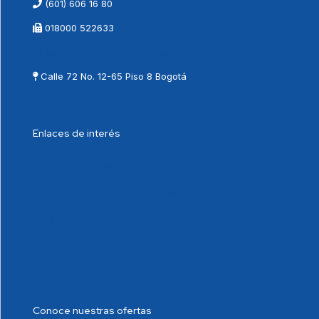
(601) 606 16 80
018000 522633
contactenos@vnovamed.com.co
Calle 72 No. 12-65 Piso 8 Bogotá
Enlaces de interés
Cumplimiento Normativo
Política de tratamiento de datos
Blog de Salud
Noticias
Conoce nuestras ofertas