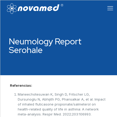
Neumology Report
Serohale
Referencias:
Maneechotesuwan K, Singh D, Fritscher LG,
Dursunoglu N, Abhijith PG, Phansalkar A, et al. Impact
of inhaled fluticasone propionate/salmeterol on
health-related quality of life in asthma: A network
meta-analysis. Respir Med. 2022;203:106993.