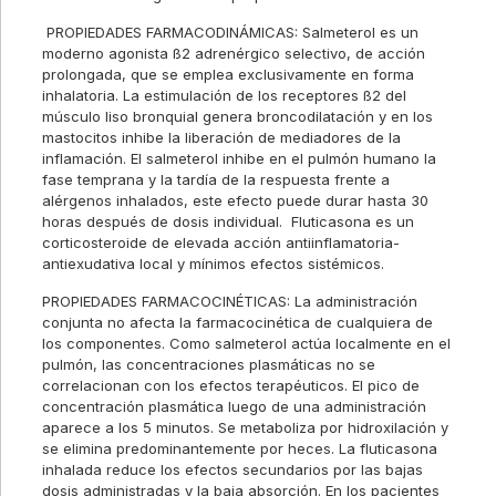
PROPIEDADES FARMACODINÁMICAS: Salmeterol es un
moderno agonista ß2 adrenérgico selectivo, de acción
prolongada, que se emplea exclusivamente en forma
inhalatoria. La estimulación de los receptores ß2 del
músculo liso bronquial genera broncodilatación y en los
mastocitos inhibe la liberación de mediadores de la
inflamación. El salmeterol inhibe en el pulmón humano la
fase temprana y la tardía de la respuesta frente a
alérgenos inhalados, este efecto puede durar hasta 30
horas después de dosis individual. Fluticasona es un
corticosteroide de elevada acción antiinflamatoria-
antiexudativa local y mínimos efectos sistémicos.
PROPIEDADES FARMACOCINÉTICAS: La administración
conjunta no afecta la farmacocinética de cualquiera de
los componentes. Como salmeterol actúa localmente en el
pulmón, las concentraciones plasmáticas no se
correlacionan con los efectos terapéuticos. El pico de
concentración plasmática luego de una administración
aparece a los 5 minutos. Se metaboliza por hidroxilación y
se elimina predominantemente por heces. La fluticasona
inhalada reduce los efectos secundarios por las bajas
dosis administradas y la baja absorción. En los pacientes