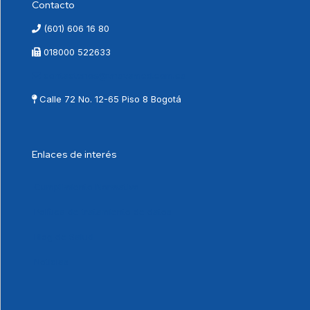
Contacto
(601) 606 16 80
018000 522633
contactenos@vnovamed.com.co
Calle 72 No. 12-65 Piso 8 Bogotá
Enlaces de interés
Cumplimiento Normativo
Política de tratamiento de datos
Blog de Salud
Noticias