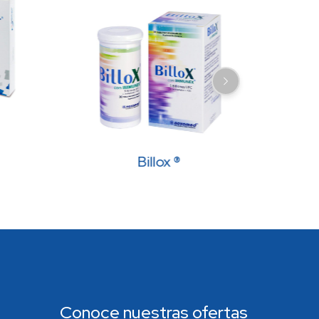
Billox ®
Conoce nuestras ofertas