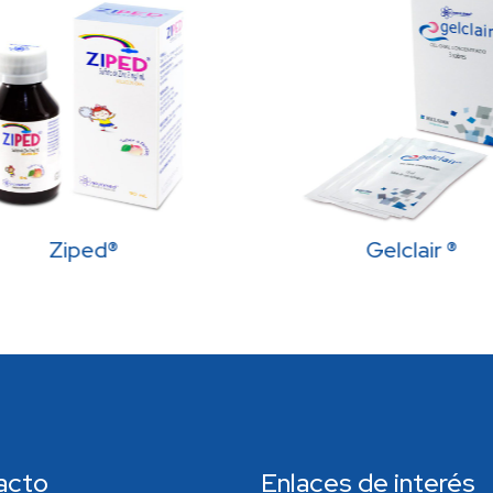
Ziped®
Gelclair ®
acto
Enlaces de interés