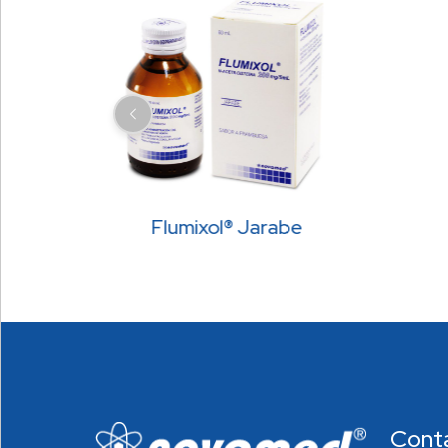
as
Flumixol® Jarabe
Cont