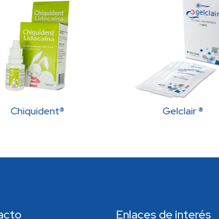
Chiquident®
Gelclair ®
acto
Enlaces de interés