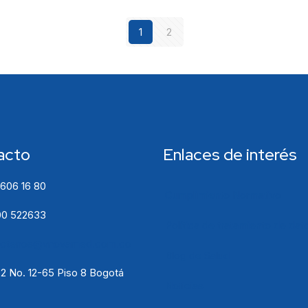
1
2
acto
Enlaces de interés
 606 16 80
Cumplimiento Normativo
0 522633
Política de tratamiento de dat
actenos@vnovamed.com.co
Blog de Salud
72 No. 12-65 Piso 8 Bogotá
Noticias