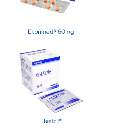
Etorimed® 60mg
Flextril®