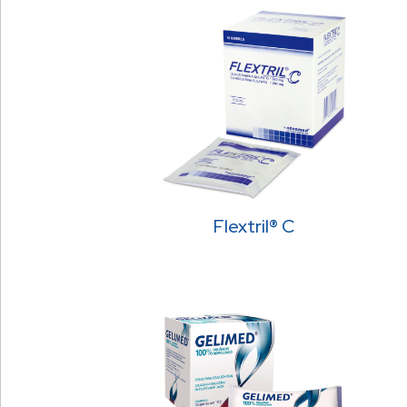
Flextril® C