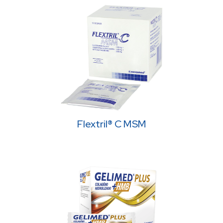
Flextril® C MSM