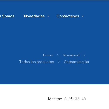
s Somos
Novedades
Contáctenos
Home
Novamed
Todos los productos
Osteomuscular
Mostrar:
8
16
32
48