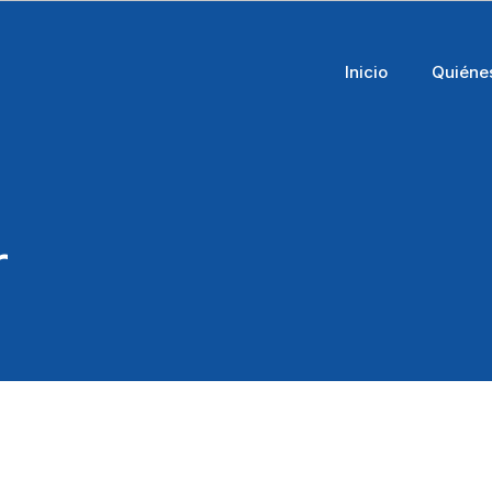
Inicio
Quiéne
r