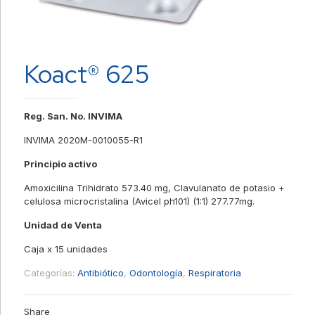
Koact® 625
Reg. San. No. INVIMA
INVIMA 2020M-0010055-R1
Principio activo
Amoxicilina Trihidrato 573.40 mg, Clavulanato de potasio +
celulosa microcristalina (Avicel ph101) (1:1) 277.77mg.
Unidad de Venta
Caja x 15 unidades
Categorías:
Antibiótico
,
Odontología
,
Respiratoria
Share