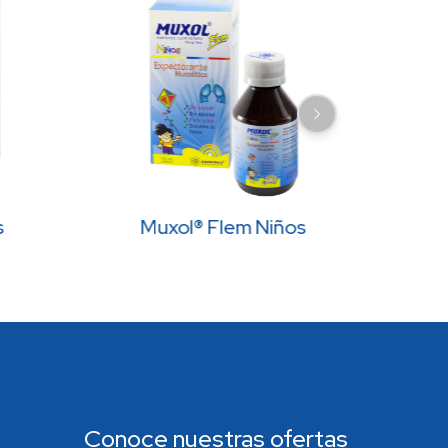
s
Muxol® Flem Niños
Conoce nuestras ofertas