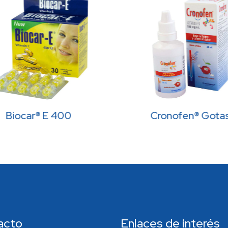
Biocar® E 400
Cronofen® Gota
acto
Enlaces de interés